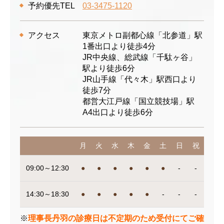
予約優先TEL
03-3475-1120
アクセス
東京メトロ副都心線「北参道」駅
1番出口より徒歩4分
JR中央線、総武線「千駄ヶ谷」
駅より徒歩6分
JR山手線「代々木」駅西口より
徒歩7分
都営大江戸線「国立競技場」駅
A4出口より徒歩6分
月
火
水
木
金
土
日
祝
09:00～12:30
●
●
●
●
●
●
-
-
14:30～18:30
●
●
●
●
●
-
-
-
※
理事長丹羽の診療日は不定期のため受付にてご確