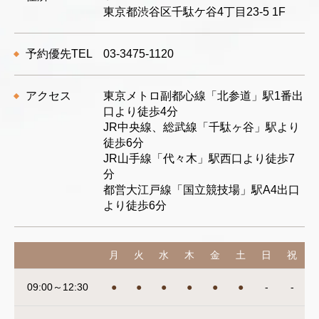
東京都渋谷区千駄ケ谷4丁目23-5 1F
予約優先TEL
03-3475-1120
アクセス
東京メトロ副都心線「北参道」駅1番出
口より徒歩4分
JR中央線、総武線「千駄ヶ谷」駅より
徒歩6分
JR山手線「代々木」駅西口より徒歩7
分
都営大江戸線「国立競技場」駅A4出口
より徒歩6分
月
火
水
木
金
土
日
祝
09:00～12:30
●
●
●
●
●
●
-
-